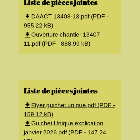
Liste de pièces jointes
DAACT 13408-13.pdf (PDF -
file_download
955.22 kB)
Ouverture chantier 13407
file_download
11.pdf (PDF - 888.99 kB)
Liste de pièces jointes
Flyer guichet unique.pdf (PDF -
file_download
159.12 kB)
Guichet Unique explication
file_download
janvier 2026.pdf (PDF - 147.24